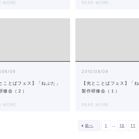
D MORE
READ MORE
/08/09
2010/08/09
とことばフェス】「ねぷた」
【光とことばフェス】「
研修会（２）
製作研修会（１）
D MORE
READ MORE
…
前へ
1
10
11