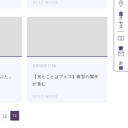
READ MORE
地図・アクセス
お問合せ
2010/07/16
ねぷた」
【光とことばフェス】模型の製作
が進む
READ MORE
12
13