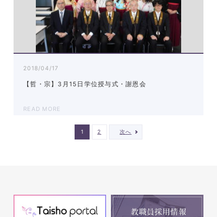
2018/04/17
【哲・宗】3月15日学位授与式・謝恩会
READ MORE
1
2
次へ