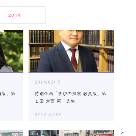
2014
2024/02/15
員版」第
特別企画「学びの探索 教員版」第
１回 倉西 憲一先生
READ MORE