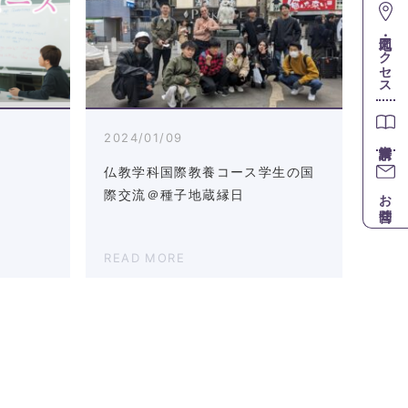
地図・アクセス
2024/01/09
仏教学科国際教養コース学生の国
お問合せ
際交流＠種子地蔵縁日
READ MORE