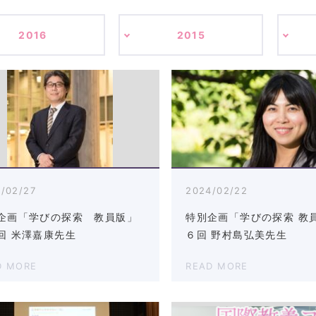
2016
2015
/02/27
2024/02/22
企画「学びの探索 教員版」
特別企画「学びの探索 教
回 米澤嘉康先生
６回 野村島弘美先生
D MORE
READ MORE