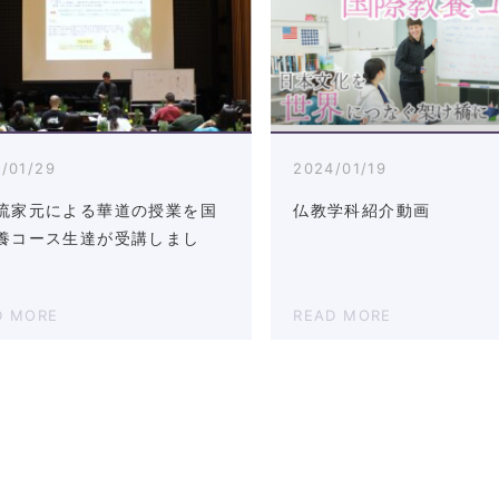
/01/29
2024/01/19
流家元による華道の授業を国
仏教学科紹介動画
養コース生達が受講しまし
D MORE
READ MORE