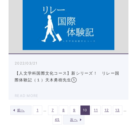
2022/03/21
【人文学科国際文化コース】新シリーズ！ リレー国
際体験記（１）天木勇樹先生①
READ MORE
…
…
前へ
1
7
8
9
10
11
12
13
45
次へ