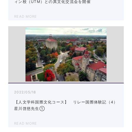
ィン校（UTM）との異文化交流会を開催
READ MORE
2022/05/18
【人文学科国際文化コース】 リレー国際体験記（4）
星川啓慈先生①
READ MORE