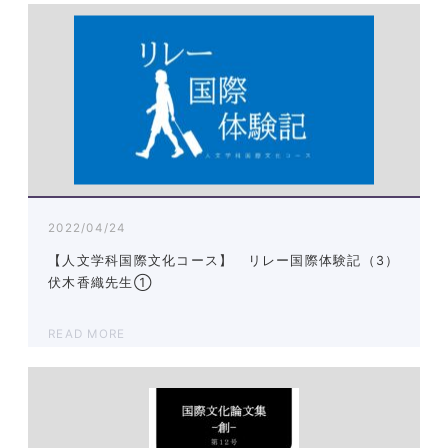
2022/04/24
【人文学科国際文化コース】 リレー国際体験記（3）
伏木香織先生①
READ MORE