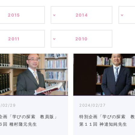
2015
2014
2011
2010
/02/29
2024/02/27
企画「学びの探索 教員版」
特別企画「学びの探索 
６回 種村隆元先生
第１１回 神達知純先生