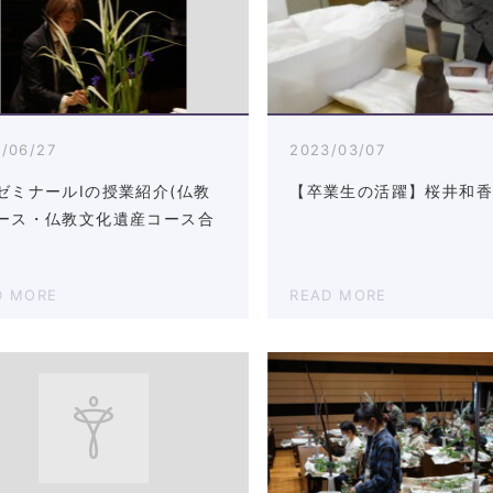
/06/27
2023/03/07
ゼミナールⅠの授業紹介(仏教
【卒業生の活躍】桜井和
ース・仏教文化遺産コース合
D MORE
READ MORE