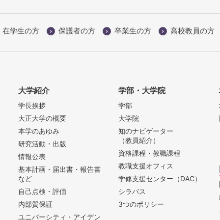
在学生の方
保護者の方
卒業生の方
高校教員の方
大学紹介
学部・大学院
学長挨拶
学部
大正大学の概要
大学院
本学のあゆみ
知のナビゲーター
（教員紹介）
研究活動・出版
資格課程・教職課程
情報公表
教職支援オフィス
基本計画・届出書・報告書
など
学修支援センター（DAC）
自己点検・評価
シラバス
内部質保証
3つのポリシー
ユニバーシティ・アイデン