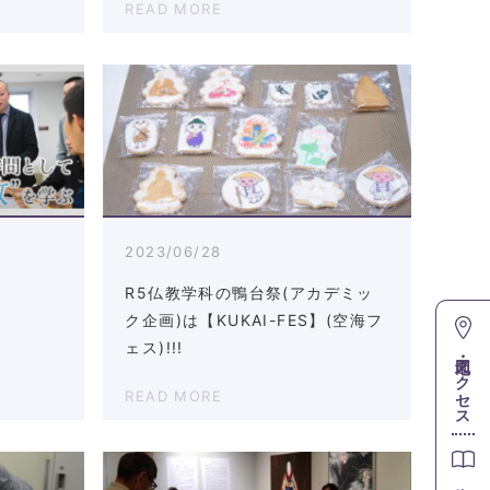
READ MORE
2023/06/28
R5仏教学科の鴨台祭(アカデミッ
ク企画)は【KUKAI-FES】(空海フ
ェス)!!!
地図・アクセス
READ MORE