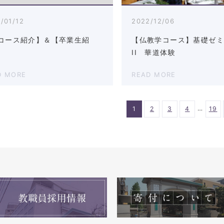
/01/12
2022/12/06
コース紹介】＆【卒業生紹
【仏教学コース】基礎ゼ
II 華道体験
D MORE
READ MORE
…
1
2
3
4
19