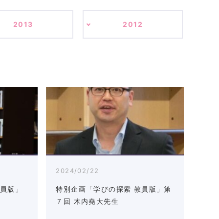
2013
2012
2024/02/22
教員版」
特別企画「学びの探索 教員版」第
７回 木内堯大先生