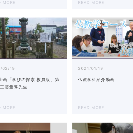
D MORE
READ MORE
/02/19
2024/01/19
企画「学びの探索 教員版」第
仏教学科紹介動画
 工藤量導先生
D MORE
READ MORE